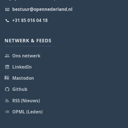
📧
bestuur@opennederland.nl
📞
+31 85 016 04 18
NETWERK & FEEDS
Ons netwerk
LinkedIn
Mastodon
Github
RSS (Nieuws)
OPML (Leden)