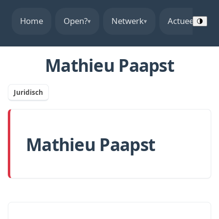
Home
Open?
Netwerk
Actueel
▾
▾
▾
🌗
Mathieu Paapst
Juridisch
Mathieu Paapst