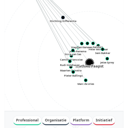
Stichting Differentia
Ramon Sanders
Elgar Weijtmans
Stephan Verveen
Peter Millenaar
Jesse Renema
Sem Bakker
Sicco van Sas
Camille Francoise
Jetse Sprey
Rudi Holzhauer
Mathieu Paapst
Maarten Zeinstra
Pieter Ballings
Marc de vries
Professional
Organisatie
Platform
Initiatief